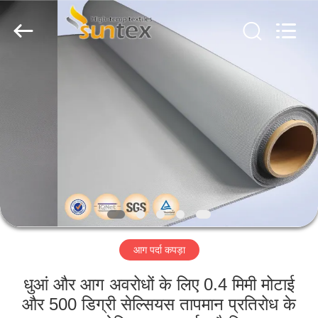
2026
Suntex
Composite
Industrial
Co.,Ltd..
All
Rights
Reserved.
घर
उत्पाद
हमारे
बारे
में
आग पर्दा कपड़ा
कारखाने
का
धुआं और आग अवरोधों के लिए 0.4 मिमी मोटाई
और 500 डिग्री सेल्सियस तापमान प्रतिरोध के
दौरा