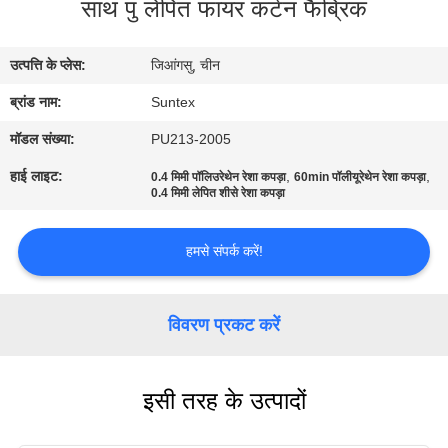
साथ पु लेपित फायर कर्टन फैब्रिक
गुणवत्ता
उत्पत्ति के प्लेस:
जिआंगसु, चीन
नियंत्रण
ब्रांड नाम:
Suntex
हमसे
मॉडल संख्या:
PU213-2005
संपर्क
हाई लाइट:
,
,
0.4 मिमी पॉलिउरेथेन रेशा कपड़ा
60min पॉलीयूरेथेन रेशा कपड़ा
0.4 मिमी लेपित शीसे रेशा कपड़ा
करें
हमसे संपर्क करें!
उद्धरण
मांगें
विवरण प्रकट करें
साइटमैप
इसी तरह के उत्पादों
PRIVACY