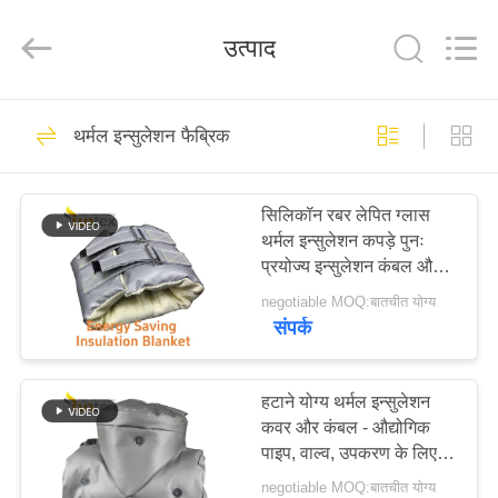
2026
Suntex
Composite
उत्पाद
Industrial
Co.,Ltd..
All
Rights
Reserved.
घर
929
थर्मल इन्सुलेशन फैब्रिक
सिलिकॉन लेपित शीसे रेशा
उत्पाद
कपड़ा
सिलिकॉन रबर लेपित ग्लास
थर्मल इन्सुलेशन कपड़े पुनः
हमारे
प्रयोज्य इन्सुलेशन कंबल और
बारे
पैड में गर्मी इन्सुलेशन के लिए
negotiable MOQ:बातचीत योग्य
डिज़ाइन किया गया
संपर्क
में
107
आग प्रतिरोधी शीसे रेशा
कारखाने
हटाने योग्य थर्मल इन्सुलेशन
कवर और कंबल - औद्योगिक
का
कपड़ा
पाइप, वाल्व, उपकरण के लिए
दौरा
कस्टम उच्च तापमान गर्मी
negotiable MOQ:बातचीत योग्य