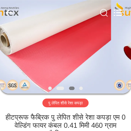
2026
Suntex
Composite
Industrial
Co.,Ltd..
All
Rights
Reserved.
घर
उत्पाद
हमारे
बारे
में
पु लेपित शीसे रेशा कपड़ा
कारखाने
का
हीटप्रूफ फैब्रिक पु लेपित शीसे रेशा कपड़ा एम 0
वेल्डिंग फायर कंबल 0.41 मिमी 460 ग्राम
दौरा