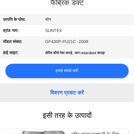
फैब्रिक डक्ट
गुणवत्ता
उत्पत्ति के प्लेस:
चीन
नियंत्रण
ब्रांड नाम:
SUNTEX
हमसे
मॉडल संख्या:
GF430P-PU21C -2008
संपर्क
हाई लाइट:
,
लेपित शीसे रेशा कपड़े
आग retardant कपड़ा
करें
हमसे संपर्क करें!
उद्धरण
मांगें
विवरण प्रकट करें
साइटमैप
इसी तरह के उत्पादों
PRIVACY