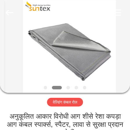
2026
Suntex
Composite
Industrial
Co.,Ltd..
All
Rights
Reserved.
घर
उत्पाद
हमारे
बारे
में
वेल्डिंग कंबल रोल
कारखाने
का
अनुकूलित आकार विरोधी आग शीसे रेशा कपड़ा
आग कंबल स्पार्क्स, स्पैटर, लावा से सुरक्षा प्रदान
दौरा