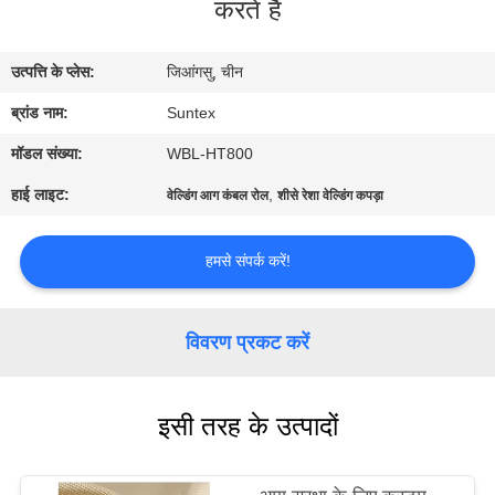
करते हैं
गुणवत्ता
उत्पत्ति के प्लेस:
जिआंगसु, चीन
नियंत्रण
ब्रांड नाम:
Suntex
हमसे
मॉडल संख्या:
WBL-HT800
संपर्क
हाई लाइट:
,
वेल्डिंग आग कंबल रोल
शीसे रेशा वेल्डिंग कपड़ा
करें
हमसे संपर्क करें!
उद्धरण
मांगें
विवरण प्रकट करें
साइटमैप
इसी तरह के उत्पादों
PRIVACY