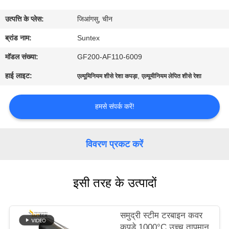
उत्पत्ति के प्लेस:
जिआंगसु, चीन
गुणवत्ता
ब्रांड नाम:
Suntex
नियंत्रण
मॉडल संख्या:
GF200-AF110-6009
हमसे
हाई लाइट:
,
एल्यूमिनियम शीसे रेशा कपड़ा
एल्यूमीनियम लेपित शीसे रेशा
संपर्क
करें
हमसे संपर्क करें!
उद्धरण
विवरण प्रकट करें
मांगें
इसी तरह के उत्पादों
साइटमैप
समुद्री स्टीम टरबाइन कवर
PRIVACY
कपड़े 1000°C उच्च तापमान