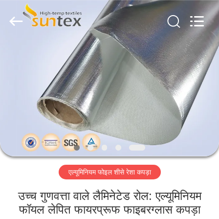
2026
Suntex
Composite
Industrial
Co.,Ltd..
All
Rights
Reserved.
घर
उत्पाद
हमारे
बारे
में
एल्यूमिनियम फोइल शीसे रेशा कपड़ा
कारखाने
का
उच्च गुणवत्ता वाले लैमिनेटेड रोल: एल्यूमिनियम
फॉयल लेपित फायरप्रूफ फाइबरग्लास कपड़ा
दौरा