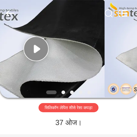
2026
Suntex
Composite
Industrial
Co.,Ltd..
All
Rights
Reserved.
घर
उत्पाद
हमारे
बारे
में
सिलिकॉन लेपित शीसे रेशा कपड़ा
कारखाने
का
37 ओज।
दौरा