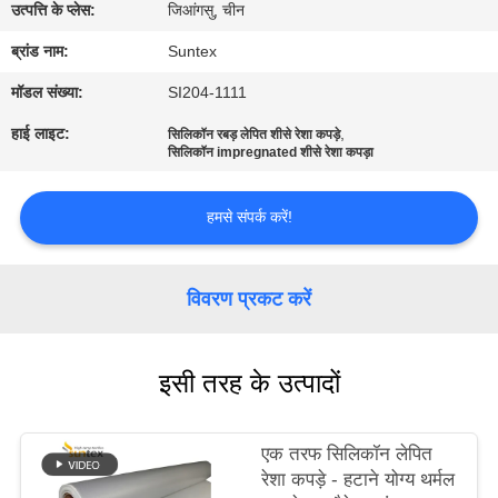
उत्पत्ति के प्लेस:
जिआंगसु, चीन
गुणवत्ता
ब्रांड नाम:
Suntex
नियंत्रण
मॉडल संख्या:
SI204-1111
हाई लाइट:
,
सिलिकॉन रबड़ लेपित शीसे रेशा कपड़े
सिलिकॉन impregnated शीसे रेशा कपड़ा
हमसे
संपर्क
हमसे संपर्क करें!
करें
विवरण प्रकट करें
उद्धरण
मांगें
इसी तरह के उत्पादों
साइटमैप
एक तरफ सिलिकॉन लेपित
रेशा कपड़े - हटाने योग्य थर्मल
PRIVACY