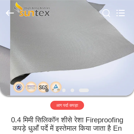
2026
Suntex
Composite
Industrial
Co.,Ltd..
All
Rights
Reserved.
घर
उत्पाद
हमारे
बारे
में
आग पर्दा कपड़ा
कारखाने
का
0.4 मिमी सिलिकॉन शीसे रेशा Fireproofing
कपड़े धुआँ पर्दे में इस्तेमाल किया जाता है En
दौरा