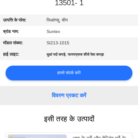
13501- 1
गुणवत्ता
उत्पत्ति के प्लेस:
जिआंगसु, चीन
नियंत्रण
ब्रांड नाम:
Suntex
हमसे
मॉडल संख्या:
SI213-1015
संपर्क
हाई लाइट:
,
धुआं पर्दा कपड़े
फायरप्रूफ शीसे रेशा कपड़ा
करें
हमसे संपर्क करें!
उद्धरण
मांगें
विवरण प्रकट करें
साइटमैप
इसी तरह के उत्पादों
PRIVACY