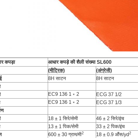
र कपड़ा
आधार कपड़े की शैली संख्या SL600
(मीट्रिक)
(अंग्रेजी)
ई
8H साटन
8H साटन
ा
EC9 136 1﹡2
ी
ECG 37 1/2
EC9 136 1﹡2
ा
ECG 37 1/3
माण
ी
18 ± 1 सिरे/सेमी
46 ± 2 सिरे/इंच
ा
13 ± 1 पिक/सेमी
33 ± 2 पिक/इंच
2
2
न
600 ± 30 ग्राम/मी
18 ± 0.9 औंस/yd