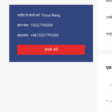
कोटि
व्यक्ति से संपर्क करें :
Fiona Wang
अच्छी
फ़ोन नंबर :
15527793309
प्रम
व्हाट्सएप :
+8615527793309
संपर्क करें
एक स