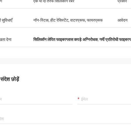
ंग
एक या दो तरफ सिलिकॉन रबर
प्रकार
 सुविधाएँ
नॉन-स्टिक, हीट रेसिस्टेंट, वाटरप्रूफ, फायरप्रूफ
आवेदन
ुखता देना
सिलिकॉन लेपित फाइबरग्लास कपड़े अग्निरोधक
,
गर्मी प्रतिरोधी फाइब
ंदेश छोड़ें