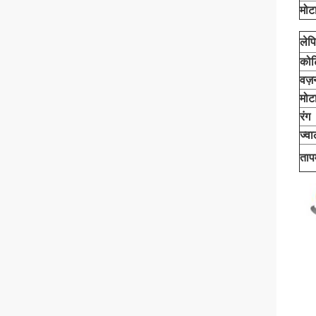
मोट
लेप
कोट
वज़
मोट
रंग
ज्वा
ताप