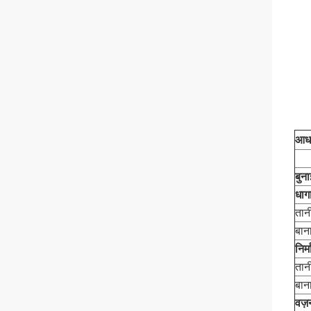
आधा
बुना
धाग
तान
बान
निर्
तान
बान
वज़