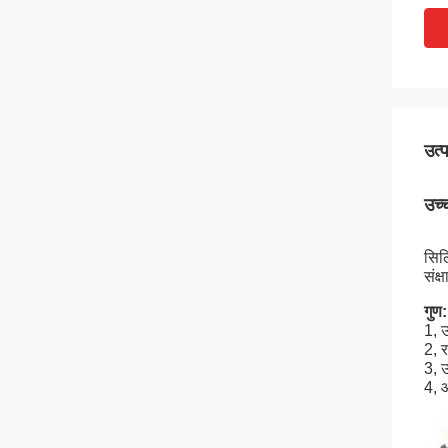
उत्
उच्
सिल
संक्
गुण:
1, 
2, 
3, उ
4, 