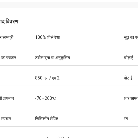
पाद विवरण
 सामग्री
100% शीसे रेशा
सूत का प
ई का प्रकार
टवील बुना या अनुकूलित
चौड़ाई
न
850 ग्रा / एम 2
मोटाई
यी तापमान
-70~260℃
क्षार सामग
जैकी हुआंग
यने में एक ट्रस्ट पार्टनर हैं।
 उपचार
सिलिकॉन लेपित
रंग