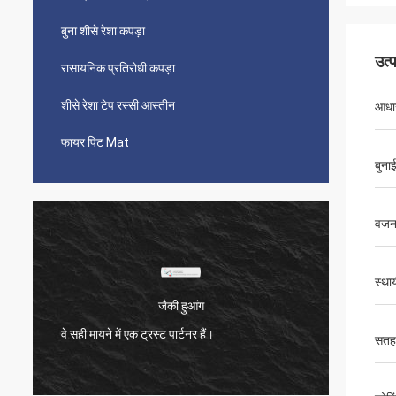
बुना शीसे रेशा कपड़ा
उत्
रासायनिक प्रतिरोधी कपड़ा
शीसे रेशा टेप रस्सी आस्तीन
आधार
फायर पिट Mat
बुना
वज
स्था
एमएस।
हम Suntex के साथ 10 वर्षों से काम कर रहे हैं, वे गुणवत्ता
वे सही मा
सतह
को हमेशा स्थिर रखते हैं।