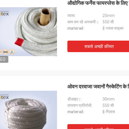
औद्योगिक फर्नेस फायरप्लेस के लिए 
व्यास:
25mm
काम कर रहे अस्थायी।:
550 सी
materail:
ई-ग्लास फाइबर
सबसे अच्छी कीमत
DEO
ओवन दरवाजा जवानों गैस्केटिंग के ल
एमएस।
डीआइए।:
30mm
जैकी हुआं
तापमान प्रतिरोधी:
550 सी
 के साथ 10 वर्षों से काम कर रहे हैं, वे गुणवत्ता
वे सही मायने में एक ट्रस्ट पार्टनर 
materail:
ई-गिलास
स्थिर रखते हैं।